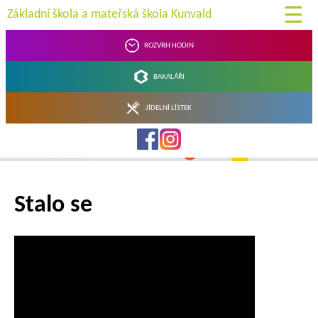
☰
Základní škola a mateřská škola Kunvald
Rozvrh hodin
Bakaláři
Jídelní lístek
Stalo se