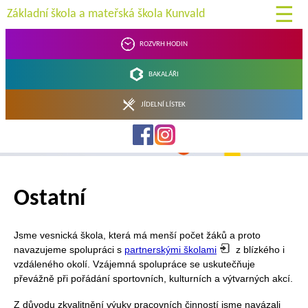
☰
Základní škola a mateřská škola Kunvald
Rozvrh hodin
Bakaláři
Jídelní lístek
Ostatní
Jsme vesnická škola, která má menší počet žáků a proto
navazujeme spolupráci s
partnerskými školami
z blízkého i
vzdáleného okolí. Vzájemná spolupráce se uskutečňuje
převážně při pořádání sportovních, kulturních a výtvarných akcí.
Z důvodu zkvalitnění výuky pracovních činností jsme navázali