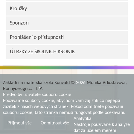
Kroužky
Sponzoři
Prohlášení o přístupnosti
ÚTRŽKY ZE ŠKOLNÍCH KRONIK
Základní a mateřská škola Kunvald ©
2026
Monika Vrkoslavová,
Bonnydesign.cz
L
/
A
Předvolby uživatele souborů cookie
Používáme soubory cookie, abychom vám zajistili co nejlepší
zážitek z našich webových stránek. Pokud odmítnete používání
souborů cookie, tato stránka nemusí fungovat podle očekávání.
Analytika
Přijmout vše
Odmítnout vše
Nástroje používané k analýze
dat za účelem měření